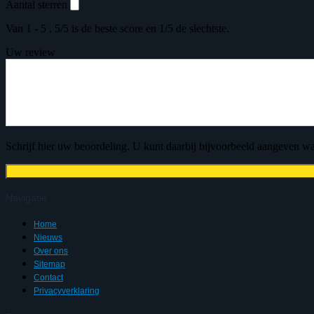
Aantal sterren
Van 1 - 5 , 5/5 is de beste score en 1/5 de slechtste.
Uw review
Schrijf hier uw beoordeling. U kunt daarbij bijvoorbeeld aangeven wat
Navigatie
Home
Nieuws
Over ons
Sitemap
Contact
Privacyverklaring