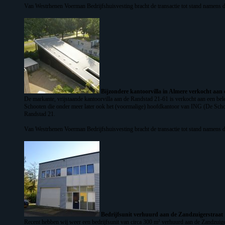
Van Westrhenen Voerman Bedrijfshuisvesting bracht de transactie tot stand namens d
Bijzondere kantoorvilla in Almere verkocht aan 
De markante, vrijstaande kantoorvilla aan de Randstad 21-61 is verkocht aan een b
Schooten die onder meer later ook het (voormalige) hoofdkantoor van ING (De Schoe
Randstad 21.
Van Westrhenen Voerman Bedrijfshuisvesting bracht de transactie tot stand namens d
Bedrijfsunit verhuurd aan de Zandzuigerstraat
Recent hebben wij weer een bedrijfsunit van circa 300 m² verhuurd aan de Zandzuiger