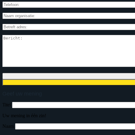
Geef uw mening
Titel
Uw mening in één zin!
Naam