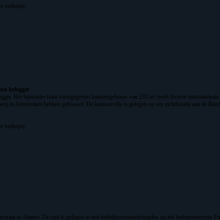
e verkoper.
een belegger
elegger. Het bijzonder fraai vormgegeven kantoorgebouw van 235 m² heeft diverse internationa
n) in Amsterdam hebben gebouwd. De kantoorvilla is gelegen op een zichtlocatie aan de Rands
e verkoper.
straat in Almere. De unit is gelegen in een bedrijfsverzamelcomplex op het bedrijventerrein Po