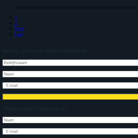
Van Westrhenen Voerman Bedrijfshuisvesting bracht de transactie tot stand namens d
1
2
Next
Last
Meld je aan voor onze nieuwsbrief
Neem contact met ons op