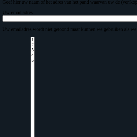
Geef hier uw naam of het adres van het pand waarvan uw de (ver)kop
Uw email adres
Uw emailadres wordt niet getoond maar kunnen we gebruiken als we 