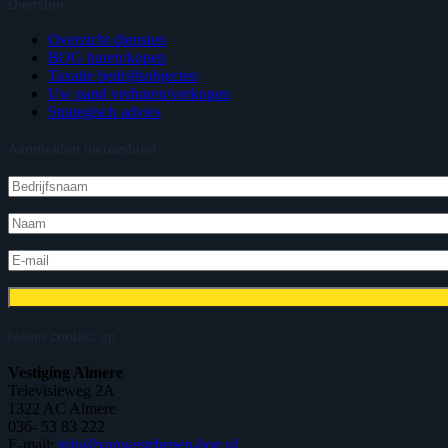
Diensten
Overzicht diensten
BOG huren/kopen
Taxatie bedrijfsobjecten
Uw pand verhuren/verkopen
Strategisch advies
Aanmelden nieuwsbrief
Neem contact op
Vestiging Almere
Televisieweg 2A
1322 AC Almere
036- 53 83 222
E-mail:
info@vanwestrhenen-bog.nl