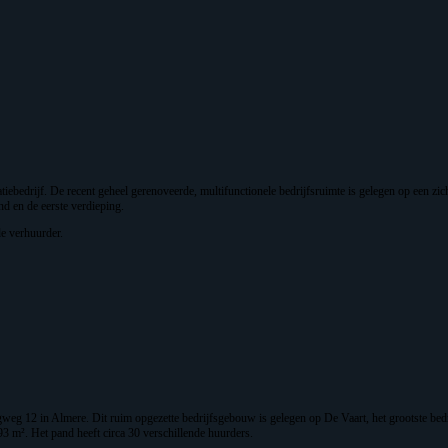
iebedrijf. De recent geheel gerenoveerde, multifunctionele bedrijfsruimte is gelegen op een zic
d en de eerste verdieping.
e verhuurder.
g 12 in Almere. Dit ruim opgezette bedrijfsgebouw is gelegen op De Vaart, het grootste bedrij
93 m². Het pand heeft circa 30 verschillende huurders.