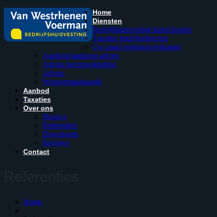
Home
Diensten
Bedrijfshuisvesting huren/kopen
Taxaties bedrijfsobjecten
Uw pand verhuren/verkopen
Aanhuur/aankoop advies
Advies herontwikkeling
Advies
Woningmakelaardij
Aanbod
Taxaties
Over ons
Nieuws
Referenties
Downloads
Reviews
Contact
Referenties
Home