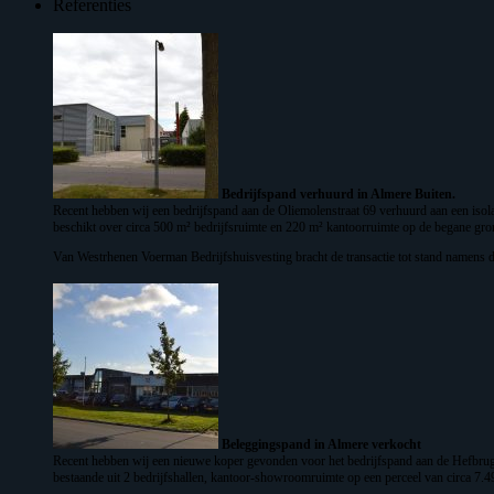
Referenties
Bedrijfspand verhuurd in Almere Buiten.
Recent hebben wij een bedrijfspand aan de Oliemolenstraat 69 verhuurd aan een isolat
beschikt over circa 500 m² bedrijfsruimte en 220 m² kantoorruimte op de begane gron
Van Westrhenen Voerman Bedrijfshuisvesting bracht de transactie tot stand namens d
Beleggingspand in Almere verkocht
Recent hebben wij een nieuwe koper gevonden voor het bedrijfspand aan de Hefbrugwe
bestaande uit 2 bedrijfshallen, kantoor-showroomruimte op een perceel van circa 7.4