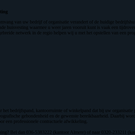
ting
mvang van uw bedrijf of organisatie verandert of de huidige bedrijfshui
de huisvesting waarmee u weer jaren vooruit kunt is vaak een tijdroven
gebreide netwerk in de regio helpen wij u met het opstellen van een p
het bedrijfspand, kantoorruimte of winkelpand dat bij uw organisatie 
e geografische gebondenheid en de gewenste bereikbaarheid. Daarbij w
or een professionele contractuele afwikkeling.
ening? Bel dan 036-5383222 (kantoor Almere) of naar 0320-233211 (kant