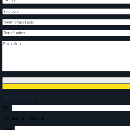
Geef uw mening
Titel
Uw mening in één zin!
Naam