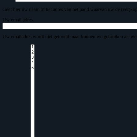
Geef hier uw naam of het adres van het pand waarvan uw de (ver)kop
Uw email adres
Uw emailadres wordt niet getoond maar kunnen we gebruiken als we 