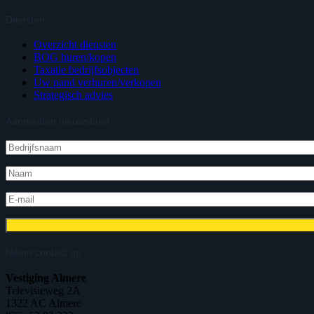
Diensten
Overzicht diensten
BOG huren/kopen
Taxatie bedrijfsobjecten
Uw pand verhuren/verkopen
Strategisch advies
Aanmelden nieuwsbrief
Neem contact op
Vestiging Almere
Televisieweg 2A
1322 AC Almere