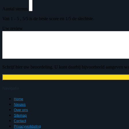
Aantal sterren
Van 1 - 5 , 5/5 is de beste score en 1/5 de slechtste.
Uw review
Schrijf hier uw beoordeling. U kunt daarbij bijvoorbeeld aangeven wat
Navigatie
Home
Nieuws
Over ons
Sitemap
Contact
Privacyverklaring