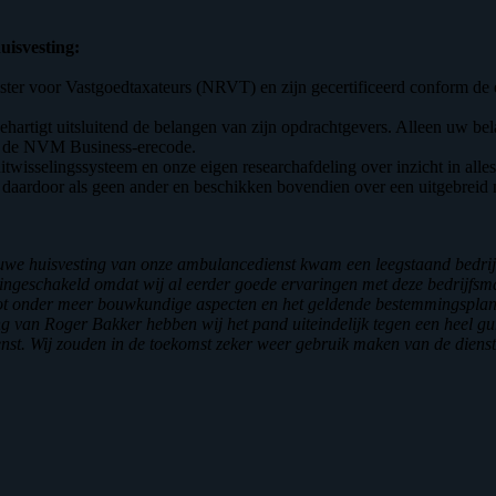
isvesting:
ster voor Vastgoedtaxateurs (NRVT) en zijn gecertificeerd conform de e
artigt uitsluitend de belangen van zijn opdrachtgevers. Alleen uw bela
ns de NVM Business-erecode.
sselingssysteem en onze eigen researchafdeling over inzicht in alles 
t daardoor als geen ander en beschikken bovendien over een uitgebreid 
uwe huisvesting van onze ambulancedienst kwam een leegstaand bedrij
ngeschakeld omdat wij al eerder goede ervaringen met deze bedrijfsma
tot onder meer bouwkundige aspecten en het geldende bestemmingsplan 
 van Roger Bakker hebben wij het pand uiteindelijk tegen een heel gun
nst. Wij zouden in de toekomst zeker weer gebruik maken van de diens