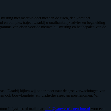
svesting niet meer voldoet niet aan de eisen, dan komt het
d en complex traject waarbij u onafhankelijk advies en begeleiding
rogramma van eisen voor de nieuwe huisvesting en het bepalen van de
past. Daarbij kijken wij onder meer naar de groeiverwachtingen van
orden ook bouwkundige- en juridische aspecten meegenomen. Wij
oor Lelystad), of mail naar:
info@vanwestrhenen-bog.nl
voor een