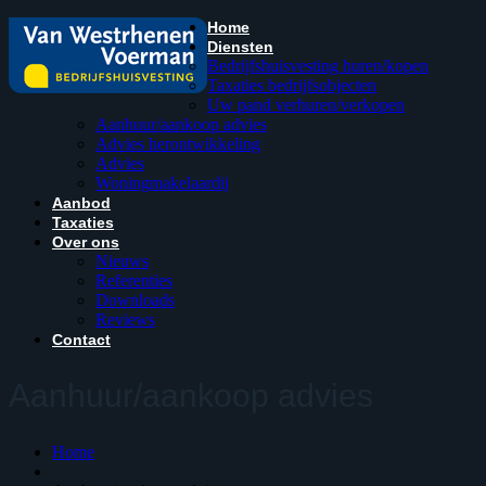
Home
Diensten
Bedrijfshuisvesting huren/kopen
Taxaties bedrijfsobjecten
Uw pand verhuren/verkopen
Aanhuur/aankoop advies
Advies herontwikkeling
Advies
Woningmakelaardij
Aanbod
Taxaties
Over ons
Nieuws
Referenties
Downloads
Reviews
Contact
Aanhuur/aankoop advies
Home