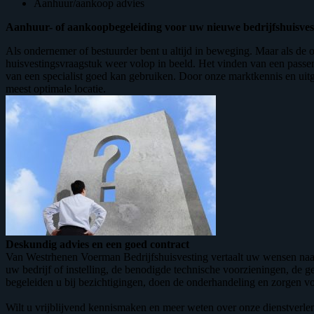
Aanhuur/aankoop advies
Aanhuur- of aankoopbegeleiding voor uw nieuwe bedrijfshuisves
Als ondernemer of bestuurder bent u altijd in beweging. Maar als de o
huisvestingsvraagstuk weer volop in beeld. Het vinden van een passen
van een specialist goed kan gebruiken. Door onze marktkennis en uit
meest optimale locatie.
Deskundig advies en een goed contract
Van Westrhenen Voerman Bedrijfshuisvesting vertaalt uw wensen naar 
uw bedrijf of instelling, de benodigde technische voorzieningen, d
begeleiden u bij bezichtigingen, doen de onderhandeling en zorgen vo
Wilt u vrijblijvend kennismaken en meer weten over onze dienstverl