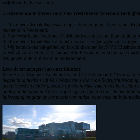
vrijblijvend adviesgesprek.
5 redenen om te kiezen voor Van Westrhenen Voerman Bedrijfshu
1. Onze bedrijfsmakelaars staan ingeschreven bij het Nederlands Regi
taxateurs in Nederland.
2. Van Westrhenen Voerman Bedrijfshuisvesting is onafhankelijk en beh
3. Onze bedrijfsmakelaars zijn betrouwbaar en gedragen zich volge
4. Wij kennen ons vakgebied en beschikken met het NVM Business uitwi
5. Wij zijn al meer dan 25 jaar actief in Flevoland en kennen de mark
Wij geven u de ruimte om te ondernemen!
Lees de ervaringen van onze klanten:
Peter Stolk, Manager Facilitaire zaken GGD Flevoland:
“Voor de nie
begeleiding hebben wij Van Westrhenen Voerman Bedrijfshuisvesting i
geadviseerd en helder gewezen op belangrijke zaken met betrekking 
onderhandelingen met de verkoper zijn verlopen. Door de bemiddeling
huisvesting en gaan er iets moois van maken voor onze ambulancedie