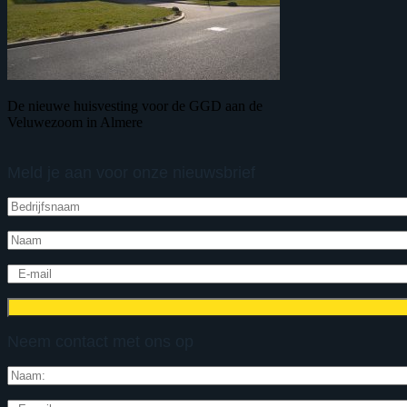
De nieuwe huisvesting voor de GGD aan de
Veluwezoom in Almere
Meld je aan voor onze nieuwsbrief
Neem contact met ons op