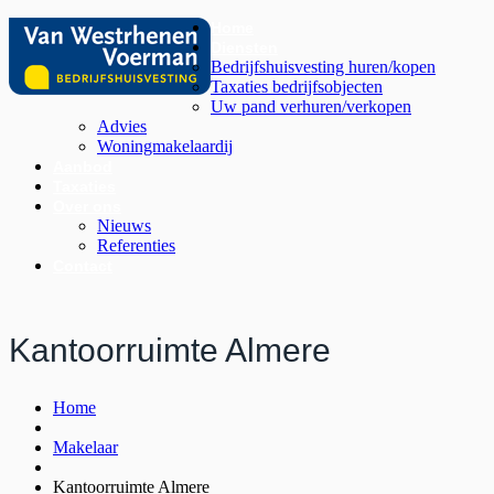
Home
Diensten
Bedrijfshuisvesting huren/kopen
Taxaties bedrijfsobjecten
Uw pand verhuren/verkopen
Advies
Woningmakelaardij
Aanbod
Taxaties
Over ons
Nieuws
Referenties
Contact
Kantoorruimte Almere
Home
Makelaar
Kantoorruimte Almere