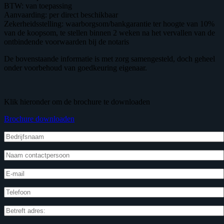
BTW: van toepassing
Aanvaarding: per direct beschikbaar
Zekerheidsstelling: waarborgsom/bankgarantie ter hoogte van 10%
van de koopsom, te stellen binnen 2 weken na het vervallen van de
ontbindende voorwaarden bij de notaris
De bovenstaande informatie is met zorg samengesteld, doch geheel
onder voorbehoud van goedkeuring eigenaar.
Klik hieronder om de brochure te downloaden
Brochure downloaden