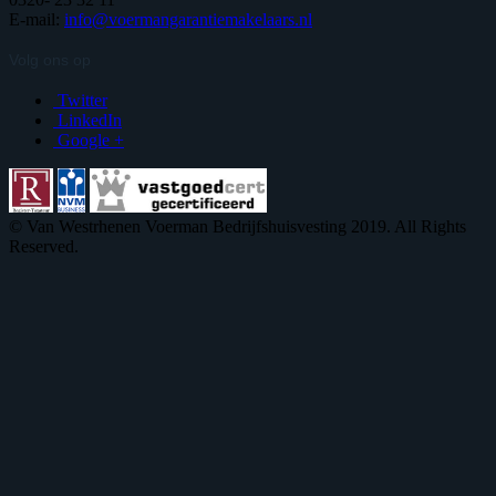
E-mail:
info@voermangarantiemakelaars.nl
Volg ons op
Twitter
LinkedIn
Google +
© Van Westrhenen Voerman Bedrijfshuisvesting 2019. All Rights
Reserved.