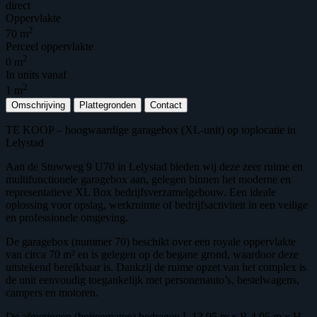
direct
Oppervlakte
2
70 m
Perceel oppervlakte
2
0 m
In units vanaf
2
1 m
Omschrijving
Plattegronden
Contact
TE KOOP – hoogwaardige garagebox (XL-unit) op toplocatie in
Lelystad
Aan de Stuwweg 9 U70 in Lelystad bieden wij deze zeer ruime en
multifunctionele garagebox aan, gelegen binnen het moderne en
representatieve XL Box bedrijfsverzamelgebouw. Een ideale
oplossing voor opslag, werkruimte of bedrijfsactiviteit in een veilige
en professionele omgeving.
De garagebox (nummer 70) beschikt over een royale oppervlakte
van circa 70 m² en is gelegen op de begane grond, waardoor deze
uitstekend bereikbaar is. Dankzij de ruime opzet van het complex is
de unit eenvoudig toegankelijk met personenauto’s, bestelwagens,
campers en motoren.
De afmetingen (buitenmaten) bedragen L 13,95 m x B 4,95 m x H