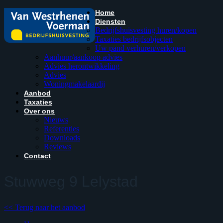
Home
Diensten
Bedrijfshuisvesting huren/kopen
Taxaties bedrijfsobjecten
Uw pand verhuren/verkopen
Aanhuur/aankoop advies
Advies herontwikkeling
Advies
Woningmakelaardij
Aanbod
Taxaties
Over ons
Nieuws
Referenties
Downloads
Reviews
Contact
Stuwweg 9
Lelystad
<< Terug naar het aanbod