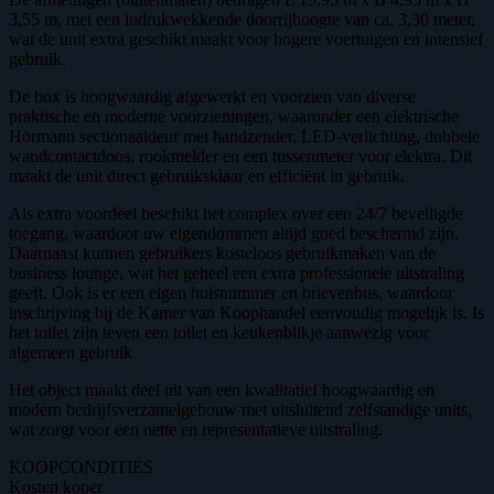
3,55 m, met een indrukwekkende doorrijhoogte van ca. 3,30 meter,
wat de unit extra geschikt maakt voor hogere voertuigen en intensief
gebruik.
De box is hoogwaardig afgewerkt en voorzien van diverse
praktische en moderne voorzieningen, waaronder een elektrische
Hörmann sectionaaldeur met handzender, LED-verlichting, dubbele
wandcontactdoos, rookmelder en een tussenmeter voor elektra. Dit
maakt de unit direct gebruiksklaar en efficiënt in gebruik.
Als extra voordeel beschikt het complex over een 24/7 beveiligde
toegang, waardoor uw eigendommen altijd goed beschermd zijn.
Daarnaast kunnen gebruikers kosteloos gebruikmaken van de
business lounge, wat het geheel een extra professionele uitstraling
geeft. Ook is er een eigen huisnummer en brievenbus, waardoor
inschrijving bij de Kamer van Koophandel eenvoudig mogelijk is. Is
het toilet zijn teven een toilet en keukenblikje aanwezig voor
algemeen gebruik.
Het object maakt deel uit van een kwalitatief hoogwaardig en
modern bedrijfsverzamelgebouw met uitsluitend zelfstandige units,
wat zorgt voor een nette en representatieve uitstraling.
KOOPCONDITIES
Kosten koper