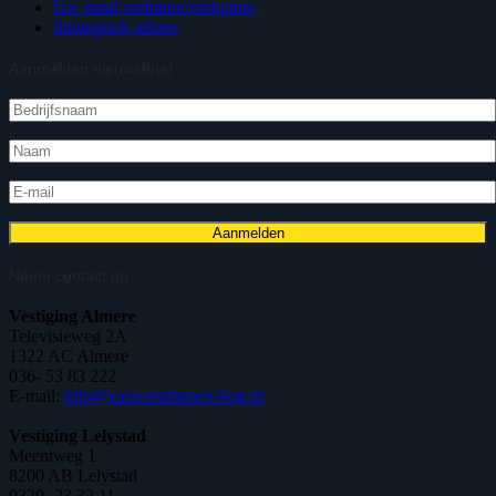
Uw pand verhuren/verkopen
Strategisch advies
Aanmelden nieuwsbrief
Neem contact op
Vestiging Almere
Televisieweg 2A
1322 AC Almere
036- 53 83 222
E-mail:
info@vanwestrhenen-bog.nl
Vestiging Lelystad
Meentweg 1
8200 AB Lelystad
0320- 23 32 11