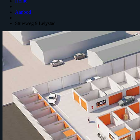
Home
Aanbod
Stuwweg 9
Lelystad