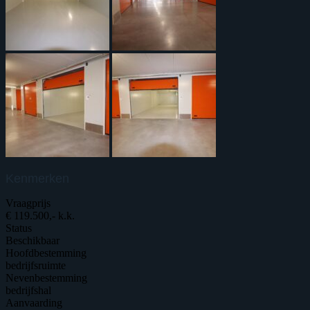
Kenmerken
Vraagprijs
€ 119.500,- k.k.
Status
Beschikbaar
Hoofdbestemming
bedrijfsruimte
Nevenbestemming
bedrijfshal
Aanvaarding