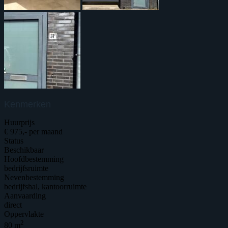
Kenmerken
Huurprijs
€ 975,- per maand
Status
Beschikbaar
Hoofdbestemming
bedrijfsruimte
Nevenbestemming
bedrijfshal, kantoorruimte
Aanvaarding
direct
Oppervlakte
2
80 m