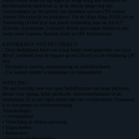
Poort/Gooise Kant en ligt tegen de Hoge Ring aan waardoor de
bereikbaarheid uitstekend is. In de directe omgeving zijn
voorzieningen op het gebied van openbaar vervoer (NS station
Almere Muziekwijk en busbanen). Via de Hoge Ring (S101) en de
Tussenring (S104) is er een goede verbinding naar de A6/A27
(Utrecht, Amsterdam, Lelystad). Reeds gevestigde bedrijven zijn
onder meer Gamma, Bastion Hotel en HK International.
KENMERKEN VAN HET OBJECT:
- Deze bedrijfsunit heeft een totaal bruto vloeroppervlak van circa
80 m², verdeeld over de begane grond (50 m²) en de verdieping (30
m²)
- Het pand is modern, energiezuinig en onderhoudsarm
- Uw nieuwe ruimte is instapklaar en representatief
INDELING:
De unit beschikt over een open bedrijfsruimte met hoge plafonds,
ideaal voor opslag, lichte productie, showroom/kantoor of als
werkplaats. Er is een eigen entree met een overheaddeur. Daarnaast
is er een pantry en toiletvoorziening.
Voorzieningen
• Overheaddeur
• Verlichting en elektra aanwezig
• Eigen meters
• Betonvloer
• Goede daglichttoetreding