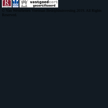
© Van Westrhenen Voerman Bedrijfshuisvesting 2019. All Rights
Reserved.