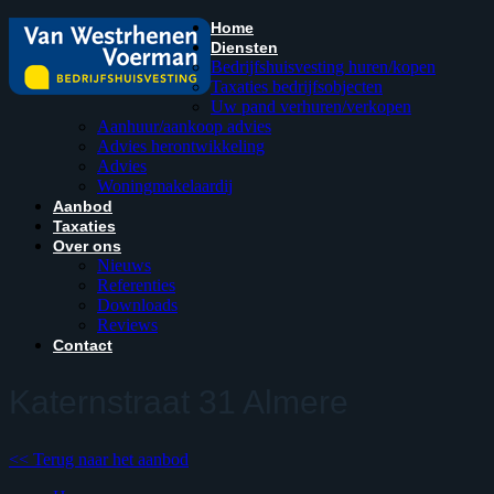
Home
Diensten
Bedrijfshuisvesting huren/kopen
Taxaties bedrijfsobjecten
Uw pand verhuren/verkopen
Aanhuur/aankoop advies
Advies herontwikkeling
Advies
Woningmakelaardij
Aanbod
Taxaties
Over ons
Nieuws
Referenties
Downloads
Reviews
Contact
Katernstraat 31
Almere
<< Terug naar het aanbod