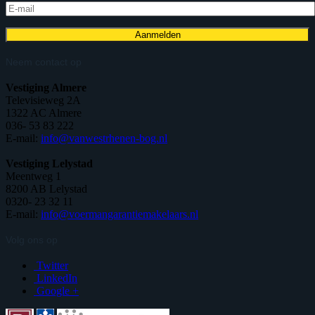
Neem contact op
Vestiging Almere
Televisieweg 2A
1322 AC Almere
036- 53 83 222
E-mail:
info@vanwestrhenen-bog.nl
Vestiging Lelystad
Meentweg 1
8200 AB Lelystad
0320- 23 32 11
E-mail:
info@voermangarantiemakelaars.nl
Volg ons op
Twitter
LinkedIn
Google +