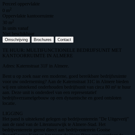
Perceel oppervlakte
2
0 m
Oppervlakte kantoorruimte
2
30 m
In units vanaf
Niet beschikbaar
Omschrijving
Brochures
Contact
TE HUUR: MULTIFUNCTIONELE BEDRIJFSUNIT MET
KANTOORRUIMTE IN ALMERE
Adres: Katernstraat 31F in Almere.
Bent u op zoek naar een moderne, goed bereikbare bedrijfsruimte
voor uw onderneming? Aan de Katernstraat 31C in Almere bieden
wij een uitstekend onderhouden bedrijfsunit van circa 80 m² te huur
aan. Deze unit is onderdeel van een representatief
bedrijfsverzamelgebouw op een dynamische en goed ontsloten
locatie.
LIGGING
Het pand is uitstekend gelegen op bedrijventerrein "De Uitgeverij"
aan de rand van de Literatuurwijk te Almere-Stad. Het
bedrijventerrein grenst direct aan bedrijventerrein Gooise